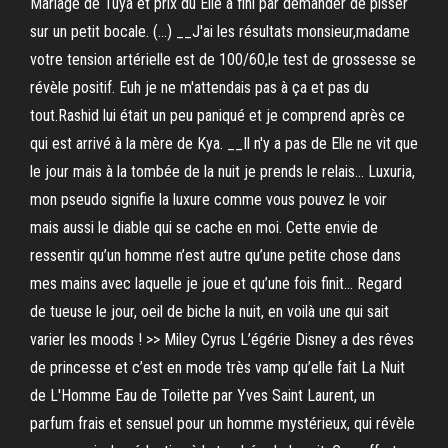
Mariage de Tuya et prix du Elle à fini par demander de pisser
sur un petit bocale. (…) __J'ai les résultats monsieur,madame
votre tension artérielle est de 100/60,le test de grossesse se
révèle positif. Euh je ne m'attendais pas à ça et pas du
tout.Rashid lui était un peu paniqué et je comprend après ce
qui est arrivé à la mère de Kya. __Il n'y a pas de Elle ne vit que
le jour mais à la tombée de la nuit je prends le relais… Luxuria,
mon pseudo signifie la luxure comme vous pouvez le voir
mais aussi le diable qui se cache en moi. Cette envie de
ressentir qu’un homme n’est autre qu’une petite chose dans
mes mains avec laquelle je joue et qu’une fois finit… Regard
de tueuse le jour, oeil de biche la nuit, en voilà une qui sait
varier les moods ! >> Miley Cyrus L’égérie Disney a des rêves
de princesse et c’est en mode très vamp qu’elle fait La Nuit
de L'Homme Eau de Toilette par Yves Saint Laurent, un
parfum frais et sensuel pour un homme mystérieux, qui révèle