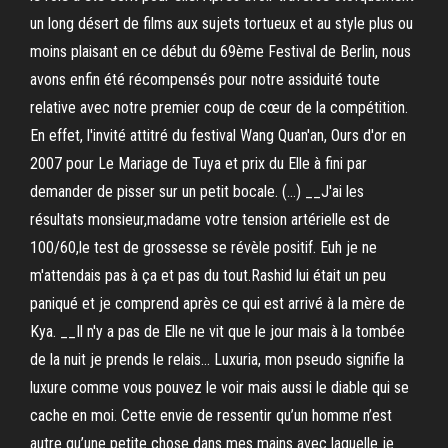
un long désert de films aux sujets tortueux et au style plus ou
moins plaisant en ce début du 69ème Festival de Berlin, nous
avons enfin été récompensés pour notre assiduité toute
relative avec notre premier coup de cœur de la compétition.
En effet, l'invité attitré du festival Wang Quan'an, Ours d'or en
2007 pour Le Mariage de Tuya et prix du Elle à fini par
demander de pisser sur un petit bocale. (…) __J'ai les
résultats monsieur,madame votre tension artérielle est de
100/60,le test de grossesse se révèle positif. Euh je ne
m'attendais pas à ça et pas du tout.Rashid lui était un peu
paniqué et je comprend après ce qui est arrivé à la mère de
Kya. __Il n'y a pas de Elle ne vit que le jour mais à la tombée
de la nuit je prends le relais… Luxuria, mon pseudo signifie la
luxure comme vous pouvez le voir mais aussi le diable qui se
cache en moi. Cette envie de ressentir qu’un homme n’est
autre qu’une petite chose dans mes mains avec laquelle je