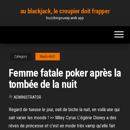
Skip
au blackjack, le croupier doit frapper
to
buzzbingoueap.web.app
the
content
Category
Maobi4601
Femme fatale poker après la
tombée de la nuit
By
ADMINISTRATOR
Regard de tueuse le jour, oeil de biche la nuit, en voilà une qui
sait varier les moods ! >> Miley Cyrus L’égérie Disney a des
rêves de princesse et c’est en mode très vamp qu’elle fait