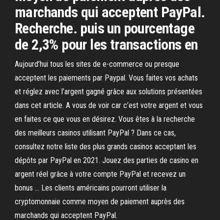
marchands qui acceptent PayPal.
Recherche. puis un pourcentage
de 2,3% pour les transactions en
Aujourd’hui tous les sites de e-commerce ou presque
acceptent les paiements par Paypal. Vous faites vos achats
et réglez avec l’argent gagné grâce aux solutions présentées
dans cet article. A vous de voir car c’est votre argent et vous
en faites ce que vous en désirez. Vous êtes à la recherche
des meilleurs casinos utilisant PayPal ? Dans ce cas,
consultez notre liste des plus grands casinos acceptant les
dépôts par PayPal en 2021. Jouez des parties de casino en
argent réel grâce à votre compte PayPal et recevez un
bonus … Les clients américains pourront utiliser la
cryptomonnaie comme moyen de paiement auprès des
marchands qui acceptent PayPal.