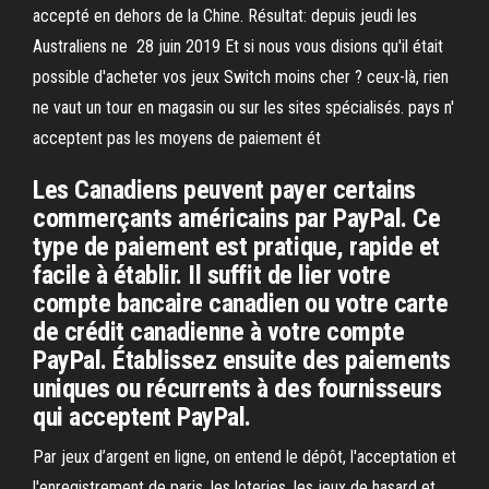
accepté en dehors de la Chine. Résultat: depuis jeudi les
Australiens ne 28 juin 2019 Et si nous vous disions qu'il était
possible d'acheter vos jeux Switch moins cher ? ceux-là, rien
ne vaut un tour en magasin ou sur les sites spécialisés. pays n'
acceptent pas les moyens de paiement ét
Les Canadiens peuvent payer certains
commerçants américains par PayPal. Ce
type de paiement est pratique, rapide et
facile à établir. Il suffit de lier votre
compte bancaire canadien ou votre carte
de crédit canadienne à votre compte
PayPal. Établissez ensuite des paiements
uniques ou récurrents à des fournisseurs
qui acceptent PayPal.
Par jeux d’argent en ligne, on entend le dépôt, l'acceptation et
l'enregistrement de paris, les loteries, les jeux de hasard et