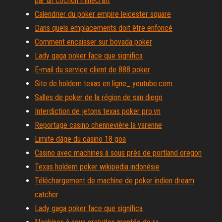
par un cochon minecraft
Calendrier du poker empire leicester square
Dans quels emplacements doit être enfoncé
Comment encaisser sur bovada poker
Lady gaga poker face que significa
E-mail du service client de 888 poker
Site de holdem texas en ligne_ youtube.com
Salles de poker de la région de san diego
Interdiction de jetons texas poker pro.vn
Reportage casino chennevière la varenne
Limite dâge du casino 18 goa
Casino avec machines à sous près de portland oregon
Texas holdem poker wikipedia indonésie
Téléchargement de machine de poker indien dream
catcher
Lady gaga poker face que significa