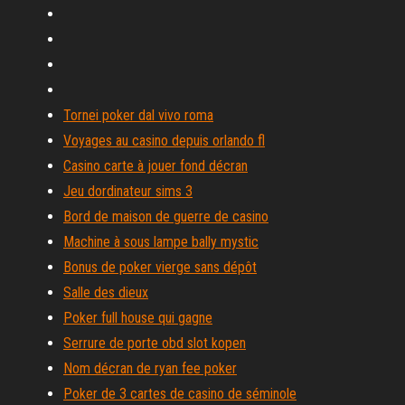
Tornei poker dal vivo roma
Voyages au casino depuis orlando fl
Casino carte à jouer fond décran
Jeu dordinateur sims 3
Bord de maison de guerre de casino
Machine à sous lampe bally mystic
Bonus de poker vierge sans dépôt
Salle des dieux
Poker full house qui gagne
Serrure de porte obd slot kopen
Nom décran de ryan fee poker
Poker de 3 cartes de casino de séminole