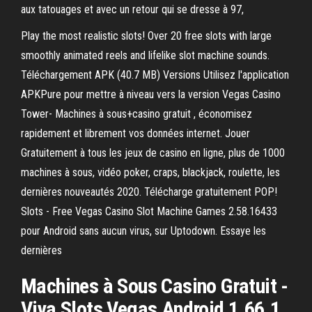
aux tatouages et avec un retour qui se dresse à 97,
Play the most realistic slots! Over 20 free slots with large
smoothly animated reels and lifelike slot machine sounds.
Téléchargement APK (40.7 MB) Versions Utilisez l'application
APKPure pour mettre à niveau vers la version Vegas Casino
Tower- Machines à sous+casino gratuit , économisez
rapidement et librement vos données internet. Jouer
Gratuitement à tous les jeux de casino en ligne, plus de 1000
machines à sous, vidéo poker, craps, blackjack, roulette, les
dernières nouveautés 2020. Télécharge gratuitement POP!
Slots - Free Vegas Casino Slot Machine Games 2.58.16433
pour Android sans aucun virus, sur Uptodown. Essaye les
dernières
Machines à Sous Casino Gratuit -
Viva Slots Vegas Android 1.66.1