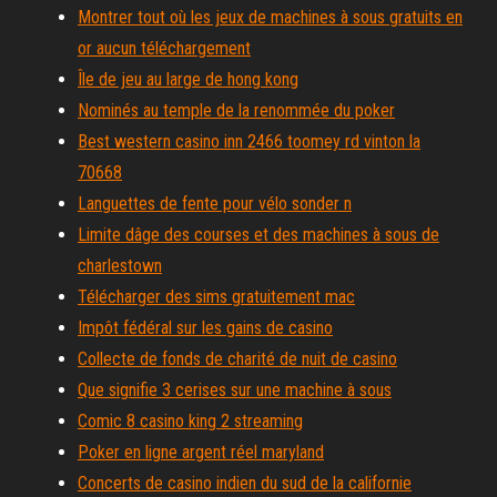
Montrer tout où les jeux de machines à sous gratuits en
or aucun téléchargement
Île de jeu au large de hong kong
Nominés au temple de la renommée du poker
Best western casino inn 2466 toomey rd vinton la
70668
Languettes de fente pour vélo sonder n
Limite dâge des courses et des machines à sous de
charlestown
Télécharger des sims gratuitement mac
Impôt fédéral sur les gains de casino
Collecte de fonds de charité de nuit de casino
Que signifie 3 cerises sur une machine à sous
Comic 8 casino king 2 streaming
Poker en ligne argent réel maryland
Concerts de casino indien du sud de la californie