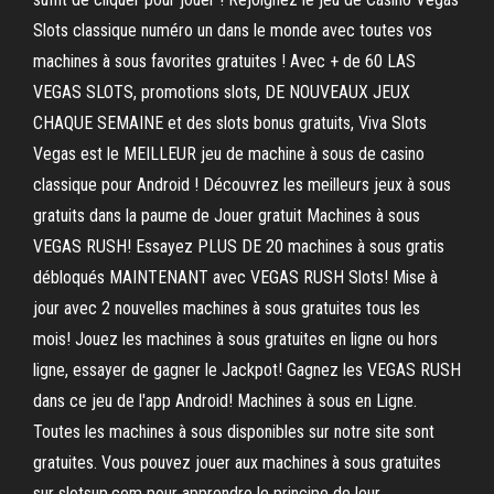
Slots classique numéro un dans le monde avec toutes vos
machines à sous favorites gratuites ! Avec + de 60 LAS
VEGAS SLOTS, promotions slots, DE NOUVEAUX JEUX
CHAQUE SEMAINE et des slots bonus gratuits, Viva Slots
Vegas est le MEILLEUR jeu de machine à sous de casino
classique pour Android ! Découvrez les meilleurs jeux à sous
gratuits dans la paume de Jouer gratuit Machines à sous
VEGAS RUSH! Essayez PLUS DE 20 machines à sous gratis
débloqués MAINTENANT avec VEGAS RUSH Slots! Mise à
jour avec 2 nouvelles machines à sous gratuites tous les
mois! Jouez les machines à sous gratuites en ligne ou hors
ligne, essayer de gagner le Jackpot! Gagnez les VEGAS RUSH
dans ce jeu de l'app Android! Machines à sous en Ligne.
Toutes les machines à sous disponibles sur notre site sont
gratuites. Vous pouvez jouer aux machines à sous gratuites
sur slotsup.com pour apprendre le principe de leur