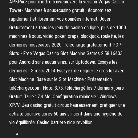
APKPure pour mettre à niveau vers la version Vegas Casino
Tower- Machines à sous+casino gratuit , économisez
rapidement et librement vos données internet. Jouer
Gratuitement à tous les jeux de casino en ligne, plus de 1000
machines à sous, vidéo poker, craps, blackjack, roulette, les
dernières nouveautés 2020. Télécharge gratuitement POP!
Slots - Free Vegas Casino Slot Machine Games 2.58.16433
pour Android sans aucun virus, sur Uptodown. Essaye les
dernières 3 mars 2014 Essayez de gagner le gros lot avec
Slot Machine. Basé sur le Slot Machine : Présentation
télécharger.com. Note: 3.75. téléchargé les 7 derniers jours
Gratuit. Taille : 7.4 Mo. Configuration minimale : Windows
XP/Vi Jeu casino gratuit circus heureusement, pratiquer une
activité sportive après 60 ans s'inscrit dans une hygiène de
vie équilibrée. Casino barriere nice reveillon