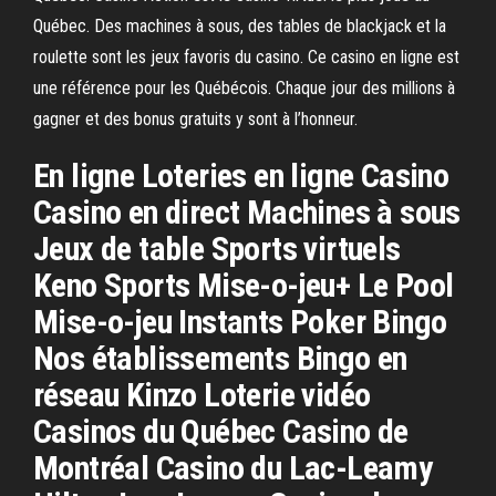
Québec. Des machines à sous, des tables de blackjack et la
roulette sont les jeux favoris du casino. Ce casino en ligne est
une référence pour les Québécois. Chaque jour des millions à
gagner et des bonus gratuits y sont à l’honneur.
En ligne Loteries en ligne Casino
Casino en direct Machines à sous
Jeux de table Sports virtuels
Keno Sports Mise-o-jeu+ Le Pool
Mise-o-jeu Instants Poker Bingo
Nos établissements Bingo en
réseau Kinzo Loterie vidéo
Casinos du Québec Casino de
Montréal Casino du Lac-Leamy