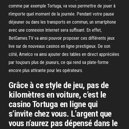
comme par exemple Tortuga, va vous permettre de jouer à
n’importe quel moment de la journée. Pendant votre pause
déjeuner ou dans les transports en commun, un smartphone
avec une connexion Internet sera suffisant. En effet,
BetGames.TV va ainsi pouvoir proposer ces différents jeux
live sur de nouveaux casinos en ligne prestigieux. De son
côté, Amelco va ainsi ajouter des tables en direct appréciées
par toujours plus de joueurs, ce qui rend sa plate-forme
encore plus attirante pour les opérateurs.
Grâce à ce style de jeu, pas de
kilomètres en voiture, c’est le
casino Tortuga en ligne qui
s’invite chez vous. L’argent que
vous n’aurez pas dépensé dans le