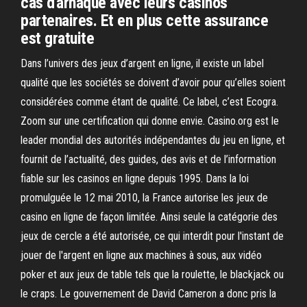
cas d'arnaque avec leurs casinos
partenaires. Et en plus cette assurance
est gratuite
Dans l’univers des jeux d’argent en ligne, il existe un label
qualité que les sociétés se doivent d’avoir pour qu’elles soient
considérées comme étant de qualité. Ce label, c’est Ecogra.
Zoom sur une certification qui donne envie. Casino.org est le
leader mondial des autorités indépendantes du jeu en ligne, et
fournit de l’actualité, des guides, des avis et de l’information
fiable sur les casinos en ligne depuis 1995. Dans la loi
promulguée le 12 mai 2010, la France autorise les jeux de
casino en ligne de façon limitée. Ainsi seule la catégorie des
jeux de cercle a été autorisée, ce qui interdit pour l'instant de
jouer de l'argent en ligne aux machines à sous, aux vidéo
poker et aux jeux de table tels que la roulette, le blackjack ou
le craps. Le gouvernement de David Cameron a donc pris la