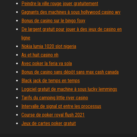
Peindre la ville rouge jouer gratuitement
Gagnants des machines à sous hollywood casino wv
Bonus de casino sur le bingo foxy
De largent gratuit pour jouer à des jeux de casino en
ligne
Nokia lumia 1020 slot nigeria
As et huit casino nh
Avec poker la feria va sola
Bonus de casino sans dépôt sans max cash canada
Black jack de temps en temps
Logiciel gratuit de machine à sous lucky lemmings
Tarifs du camping little river casino
Intervalle de signal qt entre les processus
Course de poker royal flush 2021
Jeux de cartes poker gratuit