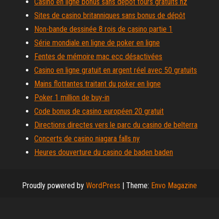
Casino en ligne bonus sans dépôt tours gratuits nz
Sites de casino britanniques sans bonus de dépôt
Non-bande dessinée 8 rois de casino partie 1
Série mondiale en ligne de poker en ligne
Fentes de mémoire mac ecc désactivées
Casino en ligne gratuit en argent réel avec 50 gratuits
Mains flottantes traitant du poker en ligne
Poker 1 million de buy-in
Code bonus de casino européen 20 gratuit
Directions directes vers le parc du casino de belterra
Concerts de casino niagara falls ny
Heures douverture du casino de baden baden
Proudly powered by
WordPress
|
Theme:
Envo Magazine