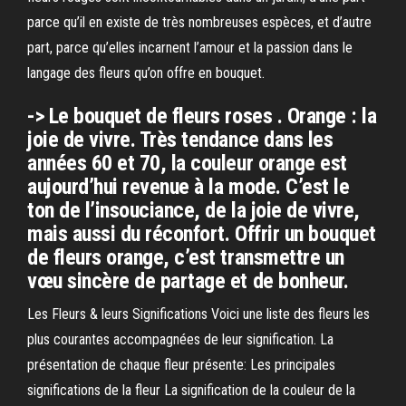
parce qu’il en existe de très nombreuses espèces, et d’autre
part, parce qu’elles incarnent l’amour et la passion dans le
langage des fleurs qu’on offre en bouquet.
-> Le bouquet de fleurs roses . Orange : la
joie de vivre. Très tendance dans les
années 60 et 70, la couleur orange est
aujourd’hui revenue à la mode. C’est le
ton de l’insouciance, de la joie de vivre,
mais aussi du réconfort. Offrir un bouquet
de fleurs orange, c’est transmettre un
vœu sincère de partage et de bonheur.
Les Fleurs & leurs Significations Voici une liste des fleurs les
plus courantes accompagnées de leur signification. La
présentation de chaque fleur présente: Les principales
significations de la fleur La signification de la couleur de la