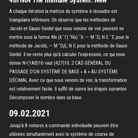
4th Nov The Immune System: New
A chaque itération la matrice du système à résoudre est
triangulaire inférieure. On observe que les méthodes de
Jacobi et Gauss-Seidel que nous venons de voir peuvent se
mettre sous la forme Mx (k¯1) ˘Nx) ¯b: — M ˘D, N E ¯F, pour la
méthode de Jacobi, — M ˘D¡E, N F, pour la méthode de Gauss-
Seidel. Il ne reste plus qu'à calculer l'expression, ce qui nous
donne N=(1AB)16 vaut (427)10. 2 CAS GÉNÉRAL DU
PASSAGE D'UN SYSTÈME DE BASE « A » AU SYSTÈME
DÉCIMAL Avec ce que nous venons de voir, la transformation
est relativement facile. Il suffit de suivre les étapes suivantes :
Décomposer le nombre dans sa base.
09.02.2021
Jusqu'à 8 voitures à commande individuelle peuvent être
utilisées simultanément avec le système de course de