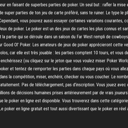
r en faisant de superbes parties de poker. Un seul but : rafler la mise e
de super parties de ton jeu de carte préféré, sans te ruiner. Le type le 
Cependant, vous pouvez aussi essayer certaines variations courantes, 
 Jeux de poker. Le poker est un des jeux de cartes les plus connus et sa
st la partie qui se déroule dans un saloon du Far West rempli de cowboys 
sur Good Ol' Poker. Les amateurs de jeux de poker apprécieront cette ve
os, car elle est très jouable : les parties comptent 10 tours, et vous de
enchérissez (ou cliquez sur le jeton que vous voulez miser Poker World 
oker et tentez de remporter les parties dans chaque pays où vous allez 
 dans la compétition, miser, enchérir, checker ou vous coucher. Le nombre
tuitement. Pas de téléchargement, pas d’inscription. Vous jouez avec de
millions de décisions humaines prises antérieurement par de vrais joueurs
ue le poker en ligne est disponible. Vous trouverez dans cette catégorie
poker en ligne gratuit est tout aussi divertissant que le poker en réel 