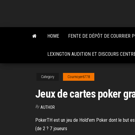
Skip
to
the
content
HOME
FENTE DE DÉPÔT DE COURRIER P
LEXINGTON AUDITION ET DISCOURS CENTR
Category
Cournoyer6778
Jeux de cartes poker gra
By
AUTHOR
PokerTH est un jeu de Hold'em Poker dont le but est 
(de 2 ? 7 joueurs