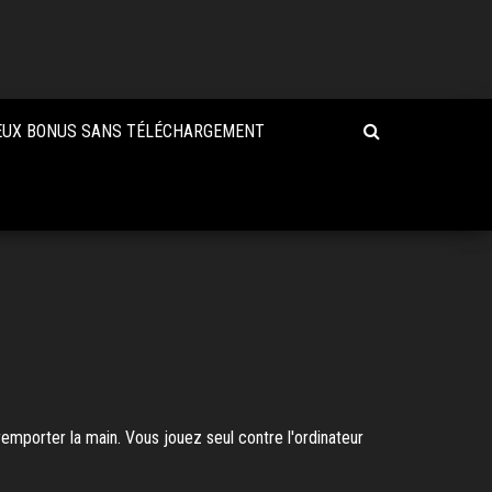
JEUX BONUS SANS TÉLÉCHARGEMENT
emporter la main. Vous jouez seul contre l'ordinateur