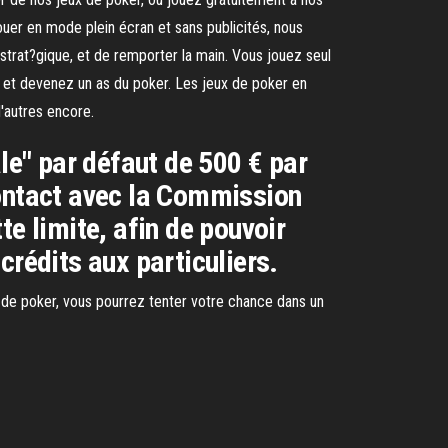
uer en mode plein écran et sans publicités, nous
strat?gique, et de remporter la main. Vous jouez seul
es et devenez un as du poker. Les jeux de poker en
d'autres encore.
le" par défaut de 500 € par
contact avec la Commission
e limite, afin de pouvoir
 crédits aux particuliers.
x de poker, vous pourrez tenter votre chance dans un