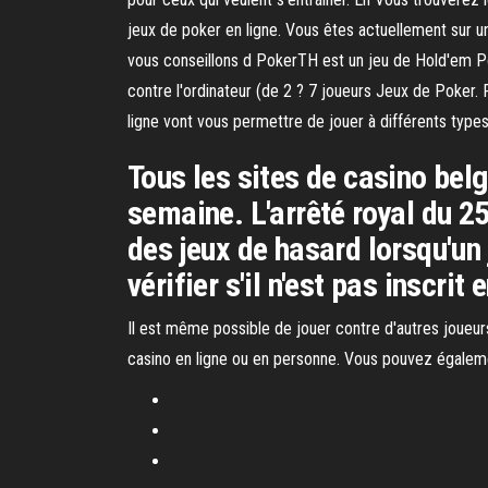
jeux de poker en ligne. Vous êtes actuellement sur u
vous conseillons d PokerTH est un jeu de Hold'em Pok
contre l'ordinateur (de 2 ? 7 joueurs Jeux de Poker. 
ligne vont vous permettre de jouer à différents types 
Tous les sites de casino bel
semaine. L'arrêté royal du 
des jeux de hasard lorsqu'un
vérifier s'il n'est pas inscri
Il est même possible de jouer contre d'autres joueur
casino en ligne ou en personne. Vous pouvez égalem