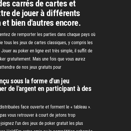
des carrés de cartes et
re de jouer à différents
 et bien d'autres encore.
 tentez de remporter les parties dans chaque pays où
ie tous les jeux de cartes classiques, y compris les
Jouer au poker en ligne est très simple, il suffit de
ker gratuitement. Mais une fois que vous aurez
attendre de nos jeux gratuits pour
nçu sous la forme d'un jeu
r de l'argent en participant à des
istribuées face ouverte et forment le « tableau ».
pas vous retrouver à court de jetons trop
oignez l'un des jeux de poker gratuit les plus