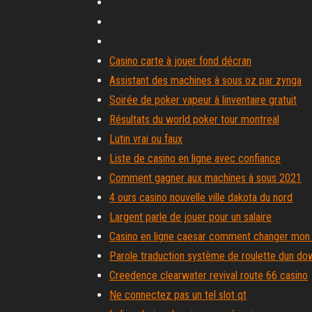
Casino carte à jouer fond décran
Assistant des machines à sous oz par zynga
Soirée de poker vapeur à linventaire gratuit
Résultats du world poker tour montreal
Lutin vrai ou faux
Liste de casino en ligne avec confiance
Comment gagner aux machines à sous 2021
4 ours casino nouvelle ville dakota du nord
Largent parle de jouer pour un salaire
Casino en ligne caesar comment changer mo
Parole traduction système de roulette dun do
Creedence clearwater revival route 66 casino
Ne connectez pas un tel slot qt