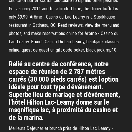
choice of butter scotch chocolate to dip and other pastries.
For January 2011 and for a limited time, the dinner buffet is
only $9.99. Arôme - Casino du Lac Leamy is a Steakhouse
restaurant in Gatineau, QC. Read reviews, view the menu and
photos, and make reservations online for Arôme - Casino du
Lac Leamy. Brunch Casino Du Lac Leamy, blackjack classes
online, quest ce quest un gift code poker, black jack mp10
Relié au centre de conférence, notre
espace de réunion de 2 787 mètres
carrés (30 000 pieds carrés) est l'option
idéale pour tout type d'événement.
Superbe lieu de mariage et d'événement,
l'hôtel Hilton Lac-Leamy donne sur le
magnifique lac, à proximité du casino et
de la marina.
Meilleurs Déjeuner et brunch près de Hilton Lac Leamy -