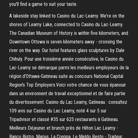
you'll find a game to suit your taste.
A lakeside stay linked to Casino du Lac-Leamy. We're on the
shores of Leamy Lake, connected to Casino du Lac-Leamy.
The Canadian Museum of History is within five kilometers, and
Downtown Ottowa is seven kilometers away - crossing the
river on the way. Our hotel features glass sculptures by Dale
Chihuly. Pour une troisième année consécutive, le Casino du
Lac-Leamy se démarque parmi les meilleurs employeurs de la
région d’Ottawa-Gatineau suite au concours National Capital
Region’s Top Employers.Voici votre chance de vous épanouir
dans un environnent de travail exceptionnel et de faire partie
du divertissement. Casino du Lac Leamy, Gatineau : consultez
109 avis sur Casino du Lac Leamy, noté 4 sur 5 sur
Tripadvisor et classé #35 sur 625 restaurants à Gatineau.
Meilleurs Déjeuner et brunch près de Hilton Lac Leamy -
Banco Bistro, Marius, La Creppa, Le Meldo Resto - Traiteur,