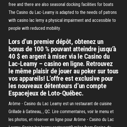
free and there are also seasonal docking facilities for boats
The Casino du Lac-Leamy is adapted to the needs of patrons
with casino lac lemy a physical impairment and accessible to
people with reduced mobility.
Lors d’un premier dépôt, obtenez un
bonus de 100 % pouvant atteindre jusqu’à
40 $ en argent à miser via le Casino du
Lac-Leamy – casino en ligne. Retrouvez
le même plaisir de jouer au poker sur tous
vos appareils! L’offre est exclusive pour
les nouveaux détenteurs d’un compte
Espacejeux de Loto-Québec.
Arôme - Casino du Lac Leamy est un restaurant de cuisine
Grillade à Gatineau, , QC. Lire commentaires, voir le menu et
les photos, et réserver en ligne pour Arôme - Casino du Lac