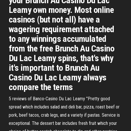
your Brunch Au Casino Du Lac
Leamy own money. Most online
casinos (but not all) have a
wagering requirement attached
to any winnings accumulated
from the free Brunch Au Casino
Du Lac Leamy spins, that's why
it's important to Brunch Au
Casino Du Lac Leamy always
compare the terms
5 reviews of Banco-Casino Du Lac Leamy "Pretty good
spread which includes salad and deli bar, pizza, roast beef or
pork, beef tacos, crab legs, and a variety if pastas. Service is
exceptional. The dessert bar includes fresh fruit which your