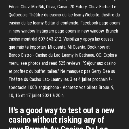
Edgar, Chez Mo-Nik, Olivia, Cacao 70 Eatery, Chez Barbe, Le
Québécois Théâtre du casino du lac leamyWebsite. théâtre du
casino du lac leamy Saltar al contenido. Facebook page opens
in new window Instagram page opens in new window. Brunch
casino montréal 607 643 212. Visibiliza y apoya las causas
que más te importan. Mi cuenta; Mi Cuenta. Book now at
Banco Bistro - Casino du Lac Leamy in Gatineau, QC. Explore
menu, see photos and read 525 reviews: "Séjour aux casino
et profitez du buffet italien." Ne manquez pas Gerry Dee au
Théâtre du Casino Lac-Leamy les 3 et 4 juillet prochain ! -
spectacle 100% anglophone - Achetez vos billets Broue. 9,
10, 16 et 17 juillet 2021 à 20 h.
It’s a good way to test out a new
casino without risking any of