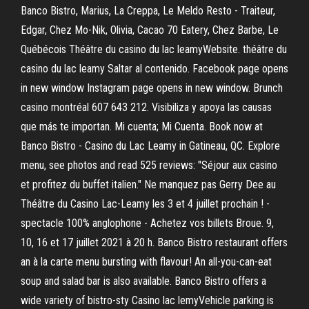
Banco Bistro, Marius, La Creppa, Le Meldo Resto - Traiteur,
Edgar, Chez Mo-Nik, Olivia, Cacao 70 Eatery, Chez Barbe, Le
Québécois Théâtre du casino du lac leamyWebsite. théâtre du
casino du lac leamy Saltar al contenido. Facebook page opens
in new window Instagram page opens in new window. Brunch
casino montréal 607 643 212. Visibiliza y apoya las causas
que más te importan. Mi cuenta; Mi Cuenta. Book now at
Banco Bistro - Casino du Lac Leamy in Gatineau, QC. Explore
menu, see photos and read 525 reviews: "Séjour aux casino
et profitez du buffet italien." Ne manquez pas Gerry Dee au
Théâtre du Casino Lac-Leamy les 3 et 4 juillet prochain ! -
spectacle 100% anglophone - Achetez vos billets Broue. 9,
10, 16 et 17 juillet 2021 à 20 h. Banco Bistro restaurant offers
an à la carte menu bursting with flavour! An all-you-can-eat
soup and salad bar is also available. Banco Bistro offers a
wide variety of bistro-sty Casino lac lemyVehicle parking is